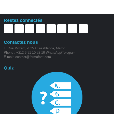
Contact
Restez connectés
Contactez nous
1, Rue Mozart, 20250 Casablanca, Maroc
Phone : +212 6 31 10 82 16 WhatsApp/Telegram
E-mail: contact@formafast.com
Quiz