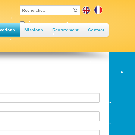
•
•
mations
Missions
Recrutement
Contact
•
•
•
•
•
•
•
•
•
•
•
•
•