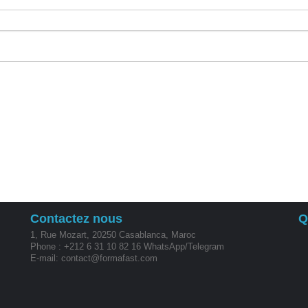
•
•
•
•
Contactez nous
Q
1, Rue Mozart, 20250 Casablanca, Maroc
Phone : +212 6 31 10 82 16 WhatsApp/Telegram
E-mail: contact@formafast.com