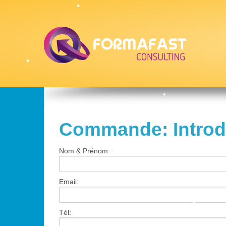
•
•
•
Commande: Introd
•
•
Nom & Prénom:
•
Email:
•
Tél: