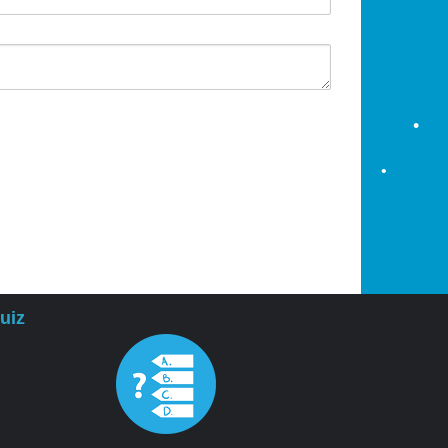
•
•
•
•
uiz