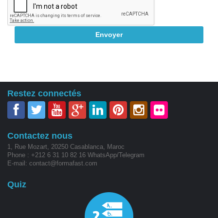
Restez connectés
Contactez nous
1, Rue Mozart, 20250 Casablanca, Maroc
Phone : +212 6 31 10 82 16 WhatsApp/Telegram
E-mail: contact@formafast.com
Quiz