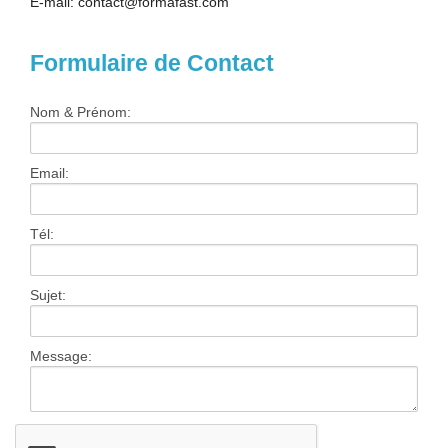
E-mail: contact@formafast.com
Contact
Formulaire de Contact
Nom & Prénom:
Email:
Tél:
Sujet:
Message: