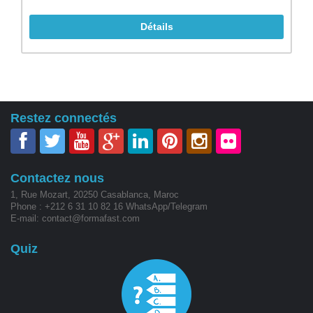
Détails
Restez connectés
Contactez nous
1, Rue Mozart, 20250 Casablanca, Maroc
Phone : +212 6 31 10 82 16 WhatsApp/Telegram
E-mail: contact@formafast.com
Quiz