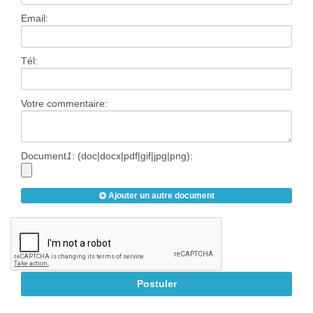
Contact
Email:
Tél:
Votre commentaire:
Document
1
: (doc|docx|pdf|gif|jpg|png):
Ajouter un autre document