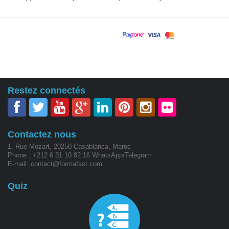
Restez connectés
Contactez nous
1, Rue Mozart, 20250 Casablanca, Maroc
Phone : +212 6 31 10 82 16 WhatsApp/Telegram
E-mail: contact@formafast.com
Quiz