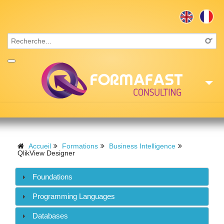
Accueil
Consulting
Accueil
Formations
Business Intelligence
QlikView Designer
Formations
Foundations
Missions
Programming Languages
Recrutement
Databases