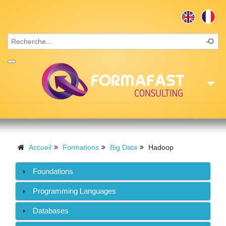
Accueil
Consulting
Accueil
Formations
Big Data
Hadoop
Formations
Foundations
Missions
Programming Languages
Recrutement
Databases