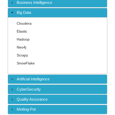
Contact
Business Intelligence
Big Data
Cloudera
Elastic
Hadoop
Neo4j
Scrapy
SnowFlake
Artificial Intelligence
CyberSecurity
Quality Assurance
Melting-Pot