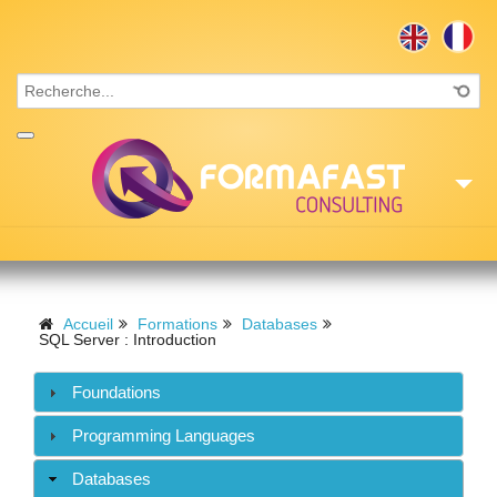
Accueil
Consulting
Accueil
Formations
Databases
SQL Server : Introduction
Formations
Foundations
Missions
Programming Languages
Recrutement
Databases