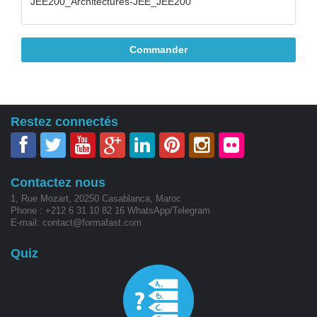
JEE200_Architectures-JEE_JEE200
Commander
Restez connectés
Contactez nous
1, Rue Mozart, 20250 Casablanca, Maroc
Phone : +212 6 31 10 82 16 WhatsApp/Telegram
E-mail: contact@formafast.com
Quiz