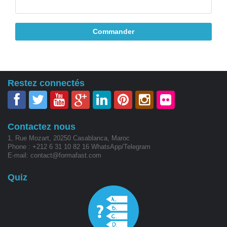
Commander
Restez connectés
Contactez nous
1, Rue Mozart, 20250 Casablanca, Maroc
Phone : +212 6 31 10 82 16 WhatsApp/Telegram
E-mail: contact@formafast.com
Quiz